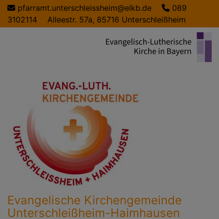
Direkt
pfarramt.unterschleissheim@elkb.de
089
zum
3102114
Alleestr. 57a, 85716 Unterschleißheim
Inhalt
Evangelische Kirchengemeinde
Unterschleißheim-Haimhausen