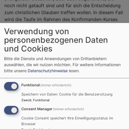
noch nicht getauft sind und für sich die Entscheidung
zum christlichen Glauben treffen wollen. In diesem Fall
wird die Taufe im Rahmen des Konfirmanden-Kurses
stattfinden.
Verwendung von
Wenn man den Konfirmanden-Kurs besucht, ist man
personenbezogenen Daten
jederzeit frei, sich auch gegen die Konfirmation am
und Cookies
Ende zu entscheiden. Möglicherweise stellt man fest,
dass man (vielleicht auch nur zu diesem Zeitpunkt)
Bitte die Dienste und Anwendungen von Drittanbietern
kein echtes Ja zum christlichen Glauben sagen kann.
auswählen, die wir nutzen möchten.
Für weitere Informationen
bitte unsere
Datenschutzhinweise
lesen.
Wir respektieren die Entscheidung und unterstützen
die Jugendlichen darin, sie aus freien Stücken zu
treffen.
Funktional
(immer erforderlich)
Speichern von Daten: Cookie für die Benutzersitzung
Wann findet die Konfirmation statt?
Zweck
:
Funktional
Die Konfirmationen für den Jahrgang 2026/27 sind am
Consent Manager
(immer erforderlich)
9./10. Oktober 2027 geplant.
Cookie Consent speichert Ihre Einwilligungsstatus im
Wie melde ich mich zum Konfirmanden-Kurs an?
Browser