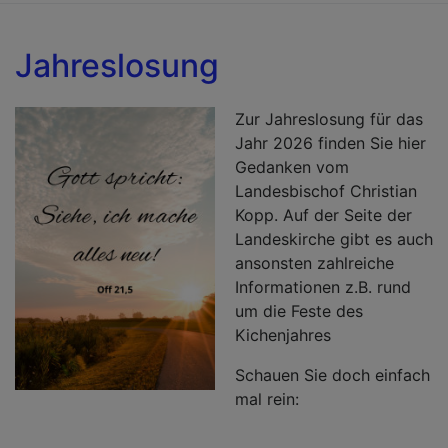
C
w
Jahreslosung
5
J
al
Zur Jahreslosung für das
Jahr 2026 finden Sie hier
Gedanken vom
Landesbischof Christian
Kopp. Auf der Seite der
Landeskirche gibt es auch
ansonsten zahlreiche
Informationen z.B. rund
um die Feste des
Kichenjahres
Schauen Sie doch einfach
mal rein: