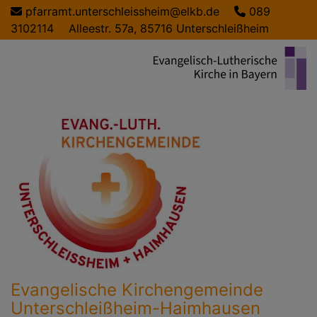
Direkt
pfarramt.unterschleissheim@elkb.de
089
zum
3102114
Alleestr. 57a, 85716 Unterschleißheim
Inhalt
Evangelische Kirchengemeinde
Unterschleißheim-Haimhausen