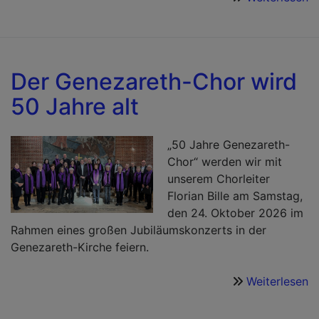
W
s
ze
U
Der Genezareth-Chor wird
S
50 Jahre alt
is
fe
„50 Jahre Genezareth-
Chor“ werden wir mit
unserem Chorleiter
Florian Bille am Samstag,
den 24. Oktober 2026 im
Rahmen eines großen Jubiläumskonzerts in der
Genezareth-Kirche feiern.
Weiterlesen
ü
D
G