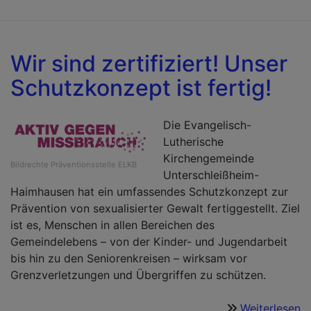
n
K
fü
Wir sind zertifiziert! Unser
u
Schutzkonzept ist fertig!
G
Z
Die Evangelisch-
Lutherische
Kirchengemeinde
Bildrechte
Präventionsstelle ELKB
Unterschleißheim-
Haimhausen hat ein umfassendes Schutzkonzept zur
Prävention von sexualisierter Gewalt fertiggestellt. Ziel
ist es, Menschen in allen Bereichen des
Gemeindelebens – von der Kinder- und Jugendarbeit
bis hin zu den Seniorenkreisen – wirksam vor
Grenzverletzungen und Übergriffen zu schützen.
Weiterlesen
ü