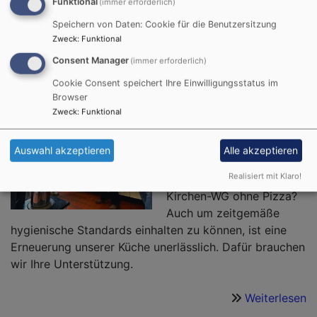
Funktional
(immer erforderlich)
Speichern von Daten: Cookie für die Benutzersitzung
Zweck
:
Funktional
Eine neue Küche für unser
Consent Manager
(immer erforderlich)
Genezerath-Zentrum
Cookie Consent speichert Ihre Einwilligungsstatus im
Browser
In unserem
Zweck
:
Funktional
Gemeindezentrum wird
gekocht, gebacken,
Auswahl akzeptieren
Alle akzeptieren
gespült und gelacht. Und
Realisiert mit Klaro!
was wäre denn eine
Kirchen-WG ohne Pizza?
Auch um zeitgemäße
hygienische Standards einhalten zu können, ist eine
Erneuerung unserer Küche unerlässlich. Dafür brauchen
wir Ihre Unterstützung.
Weiterlesen
ü
E